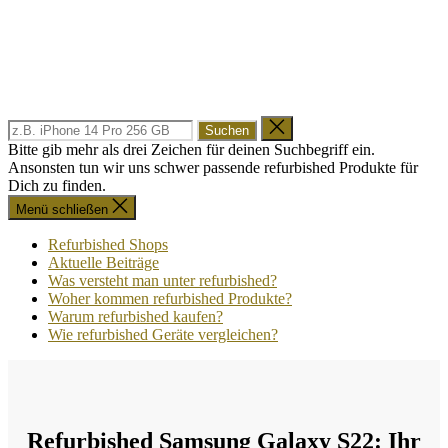
refurbished.kaufen
Suche
Suche
nach:
schließen
Bitte gib mehr als drei Zeichen für deinen Suchbegriff ein.
Ansonsten tun wir uns schwer passende refurbished Produkte für
Dich zu finden.
Menü schließen
Refurbished Shops
Aktuelle Beiträge
Was versteht man unter refurbished?
Woher kommen refurbished Produkte?
Warum refurbished kaufen?
Wie refurbished Geräte vergleichen?
Refurbished Samsung Galaxy S22: Ihr